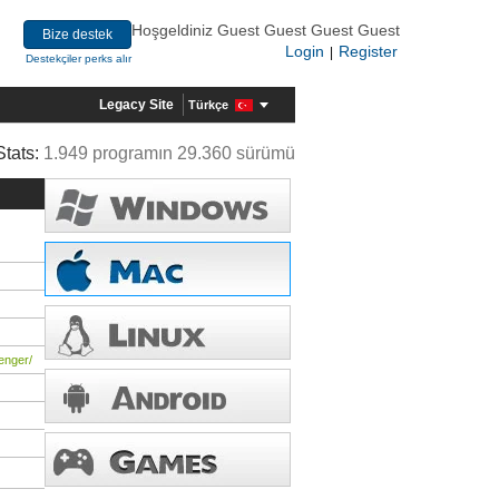
Hoşgeldiniz Guest Guest Guest Guest
Bize destek
Login
Register
|
Destekçiler perks alır
Legacy Site
Türkçe
Stats:
1.949 programın 29.360 sürümü
enger/