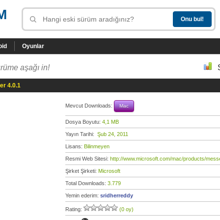
M
oid
Oyunlar
rüme aşağı in!
r 4.0.1
Mevcut Downloads:
Mac
Dosya Boyutu:
4,1 MB
Yayın Tarihi:
Şub 24, 2011
Lisans:
Bilinmeyen
Resmi Web Sitesi:
http://www.microsoft.com/mac/products/mess
Şirket Şirketi:
Microsoft
Total Downloads:
3.779
Yemin ederim:
sridherreddy
Rating:
(0 oy)