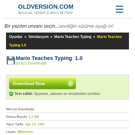
OLDVERSION.COM
BECAUSE YENİER ALWAYS BETTER!
Bir yazılım unvanı seçin...
sevdiğin sürüme aşağı in!
Oyunlar
»
Simülasyon
»
Mario Teaches Typing
»
Mario Teaches
Typing 1.0
Mario Teaches Typing 1.0
33.822 Downloads
Download Now
Test edildi:
Spyware, adware ve virüslerden ücretsiz
Mevcut Downloads:
Dosya Boyutu:
1,1 MB
Yayın Tarihi:
Ağu 19, 1992
Lisans:
Bilinmeyen