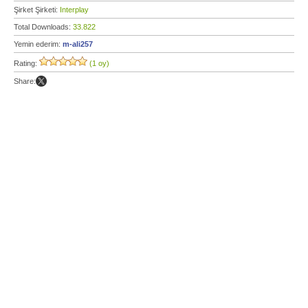
Şirket Şirketi:
Interplay
Total Downloads:
33.822
Yemin ederim:
m-ali257
Rating:
(1 oy)
Share: