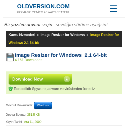
OLDVERSION.COM
BECAUSE YENİER ALWAYS BETTER!
Bir yazılım unvanı seçin...
sevdiğin sürüme aşağı in!
Kamu hizmetleri
»
Image Resizer for Windows
»
Image Resizer for
Windows 2.1 64-bit
Image Resizer for Windows 2.1 64-bit
4.161 Downloads
Download Now
Test edildi:
Spyware, adware ve virüslerden ücretsiz
Mevcut Downloads:
Windows
Dosya Boyutu:
351,5 KB
Yayın Tarihi:
Ara 11, 2009