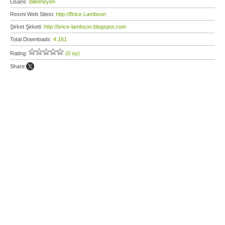
Lisans:
Bilinmeyen
Resmi Web Sitesi:
http://Brice Lambson
Şirket Şirketi:
http://brice-lambson.blogspot.com
Total Downloads:
4.161
Rating:
(0 oy)
Share: