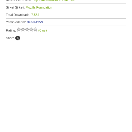
Resmi Web Sitesi:
http://www.mozilla.com/firefox
Şirket Şirketi:
Mozilla Foundation
Total Downloads:
7.584
Yemin ederim:
debra1959
Rating:
(0 oy)
Share: