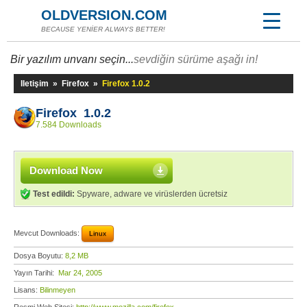
OLDVERSION.COM
BECAUSE YENİER ALWAYS BETTER!
Bir yazılım unvanı seçin...
sevdiğin sürüme aşağı in!
Iletişim
»
Firefox
»
Firefox 1.0.2
Firefox 1.0.2
7.584 Downloads
Download Now
Test edildi:
Spyware, adware ve virüslerden ücretsiz
Mevcut Downloads:
Linux
Dosya Boyutu:
8,2 MB
Yayın Tarihi:
Mar 24, 2005
Lisans:
Bilinmeyen