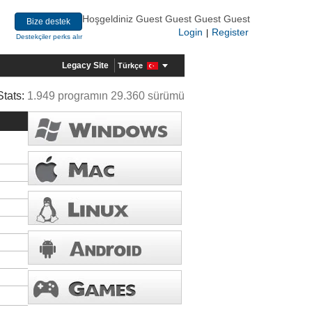
Hoşgeldiniz Guest Guest Guest Guest
Bize destek
Login
Register
|
Destekçiler perks alır
Legacy Site
Türkçe
Stats:
1.949 programın 29.360 sürümü