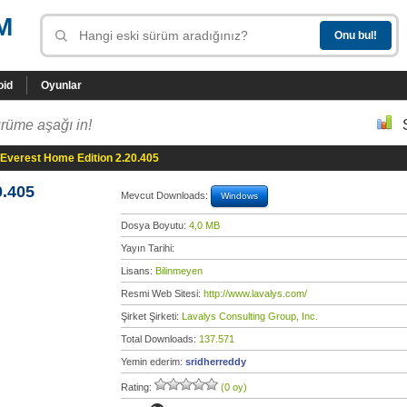
M
oid
Oyunlar
rüme aşağı in!
Everest Home Edition 2.20.405
0.405
Mevcut Downloads:
Windows
Dosya Boyutu:
4,0 MB
Yayın Tarihi:
Lisans:
Bilinmeyen
Resmi Web Sitesi:
http://www.lavalys.com/
Şirket Şirketi:
Lavalys Consulting Group, Inc.
Total Downloads:
137.571
Yemin ederim:
sridherreddy
Rating:
(0 oy)