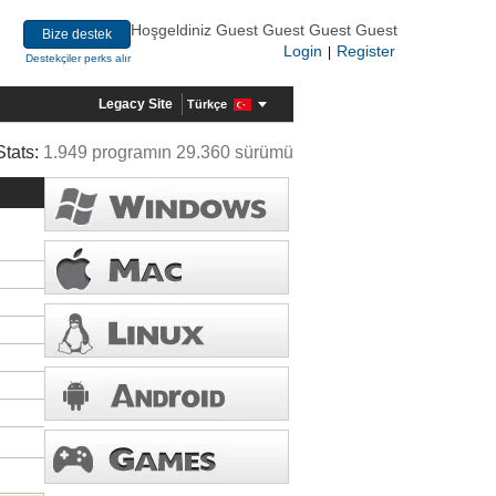
Hoşgeldiniz Guest Guest Guest Guest
Bize destek
Login
Register
|
Destekçiler perks alır
Legacy Site
Türkçe
Stats:
1.949 programın 29.360 sürümü