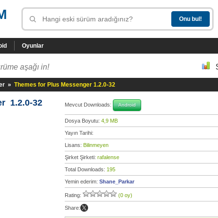
M
oid
Oyunlar
rüme aşağı in!
er
»
Themes for Plus Messenger 1.2.0-32
r 1.2.0-32
Mevcut Downloads:
Android
Dosya Boyutu:
4,9 MB
Yayın Tarihi:
Lisans:
Bilinmeyen
Şirket Şirketi:
rafalense
Total Downloads:
195
Yemin ederim:
Shane_Parkar
Rating:
(0 oy)
Share: