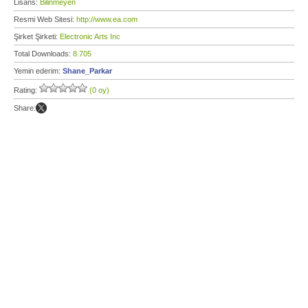
Lisans:
Bilinmeyen
Resmi Web Sitesi:
http://www.ea.com
Şirket Şirketi:
Electronic Arts Inc
Total Downloads:
8.705
Yemin ederim:
Shane_Parkar
Rating:
(0 oy)
Share: