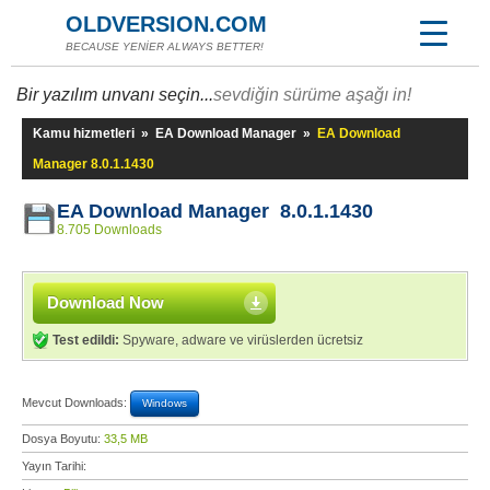
OLDVERSION.COM
BECAUSE YENİER ALWAYS BETTER!
Bir yazılım unvanı seçin...
sevdiğin sürüme aşağı in!
Kamu hizmetleri
»
EA Download Manager
»
EA Download
Manager 8.0.1.1430
EA Download Manager 8.0.1.1430
8.705 Downloads
Download Now
Test edildi:
Spyware, adware ve virüslerden ücretsiz
Mevcut Downloads:
Windows
Dosya Boyutu:
33,5 MB
Yayın Tarihi: