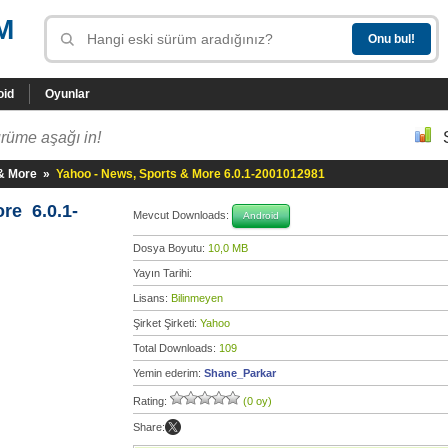
M
oid
Oyunlar
rüme aşağı in!
 & More
»
Yahoo - News, Sports & More 6.0.1-2001012981
re 6.0.1-
Mevcut Downloads:
Android
Dosya Boyutu:
10,0 MB
Yayın Tarihi:
Lisans:
Bilinmeyen
Şirket Şirketi:
Yahoo
Total Downloads:
109
Yemin ederim:
Shane_Parkar
Rating:
(0 oy)
Share: