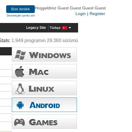
Hoşgeldiniz Guest Guest Guest Guest
Bize destek
Login
Register
|
Destekçiler perks alır
Legacy Site
Türkçe
Stats:
1.949 programın 29.360 sürümü