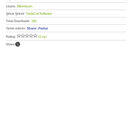
Lisans:
Bilinmeyen
Şirket Şirketi:
TeslaCoil Software
Total Downloads:
160
Yemin ederim:
Shane_Parkar
Rating:
(0 oy)
Share: