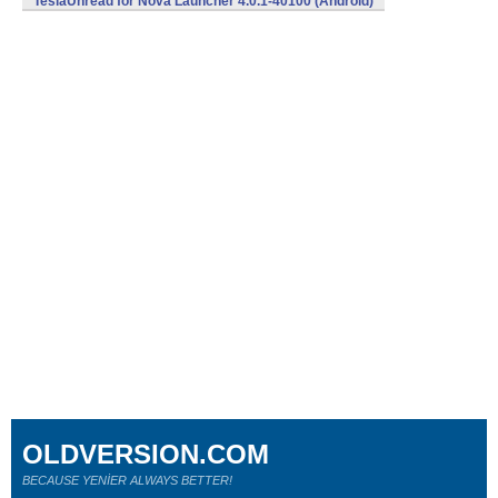
TeslaUnread for Nova Launcher 4.0.1-40100 (Android)
OLDVERSION.COM
BECAUSE YENİER ALWAYS BETTER!