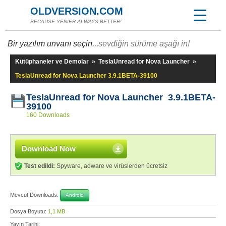
OLDVERSION.COM
BECAUSE YENİER ALWAYS BETTER!
Bir yazılım unvanı seçin...
sevdiğin sürüme aşağı in!
Kütüphaneler ve Demolar
»
TeslaUnread for Nova Launcher
»
TeslaUnread for Nova Launcher 3.9.1BETA-39100
TeslaUnread for Nova Launcher 3.9.1BETA-
39100
160 Downloads
Download Now
Test edildi:
Spyware, adware ve virüslerden ücretsiz
Mevcut Downloads:
Android
Dosya Boyutu:
1,1 MB
Yayın Tarihi: