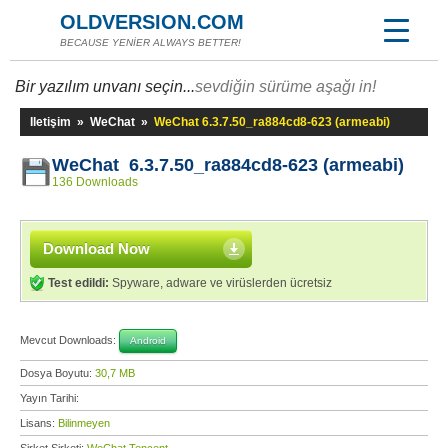
OLDVERSION.COM
BECAUSE YENİER ALWAYS BETTER!
Bir yazılım unvanı seçin...
sevdiğin sürüme aşağı in!
Iletişim
»
WeChat
»
WeChat 6.3.7.50_ra884cd8-623 (armeabi)
WeChat 6.3.7.50_ra884cd8-623 (armeabi)
136 Downloads
Download Now
Test edildi:
Spyware, adware ve virüslerden ücretsiz
Mevcut Downloads:
Android
Dosya Boyutu:
30,7 MB
Yayın Tarihi:
Lisans:
Bilinmeyen