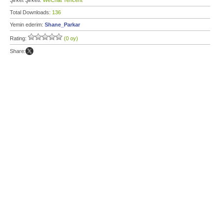
Şirket Şirketi:
WeChat Tencent
Total Downloads:
136
Yemin ederim:
Shane_Parkar
Rating:
(0 oy)
Share: