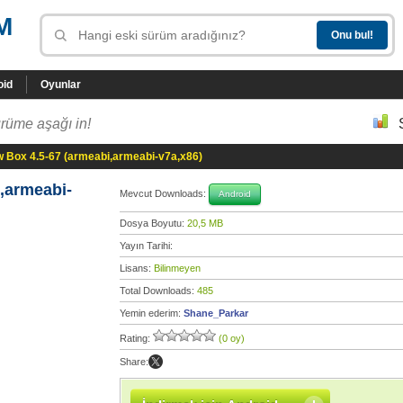
M
oid
Oyunlar
rüme aşağı in!
 Box 4.5-67 (armeabi,armeabi-v7a,x86)
,armeabi-
Mevcut Downloads:
Android
Dosya Boyutu:
20,5 MB
Yayın Tarihi:
Lisans:
Bilinmeyen
Total Downloads:
485
Yemin ederim:
Shane_Parkar
Rating:
(0 oy)
Share: