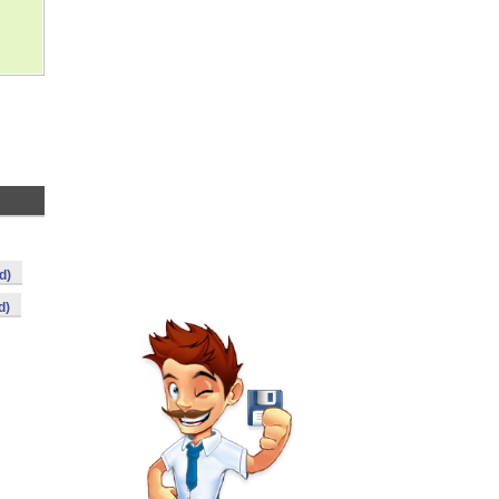
d)
d)