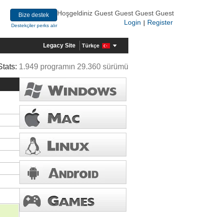
Hoşgeldiniz Guest Guest Guest Guest
Bize destek
Login
Register
|
Destekçiler perks alır
Legacy Site
Türkçe
Stats:
1.949 programın 29.360 sürümü