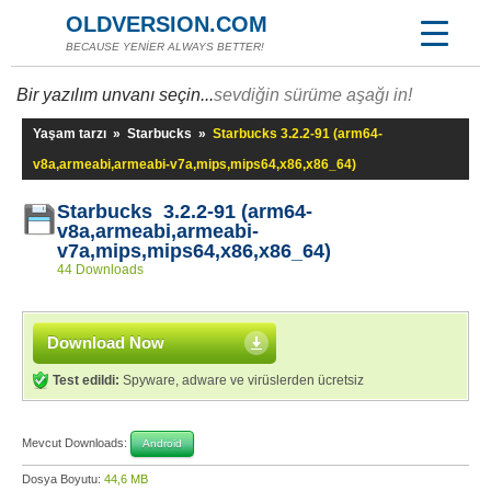
OLDVERSION.COM
BECAUSE YENİER ALWAYS BETTER!
Bir yazılım unvanı seçin...
sevdiğin sürüme aşağı in!
Yaşam tarzı
»
Starbucks
»
Starbucks 3.2.2-91 (arm64-
v8a,armeabi,armeabi-v7a,mips,mips64,x86,x86_64)
Starbucks 3.2.2-91 (arm64-
v8a,armeabi,armeabi-
v7a,mips,mips64,x86,x86_64)
44 Downloads
Download Now
Test edildi:
Spyware, adware ve virüslerden ücretsiz
Mevcut Downloads:
Android
Dosya Boyutu:
44,6 MB