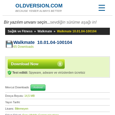
OLDVERSION.COM
BECAUSE YENİER ALWAYS BETTER!
Bir yazılım unvanı seçin...
sevdiğin sürüme aşağı in!
Sağlık ve Fitness
»
Walkmate
»
Walkmate 10.01.04-100104
Walkmate 10.01.04-100104
65 Downloads
Download Now
Test edildi:
Spyware, adware ve virüslerden ücretsiz
Mevcut Downloads:
Android
Dosya Boyutu:
14,5 MB
Yayın Tarihi:
Lisans:
Bilinmeyen