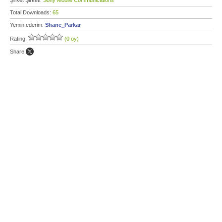
Şirket Şirketi:
Sony Mobile Communications
Total Downloads:
65
Yemin ederim:
Shane_Parkar
Rating:
(0 oy)
Share: