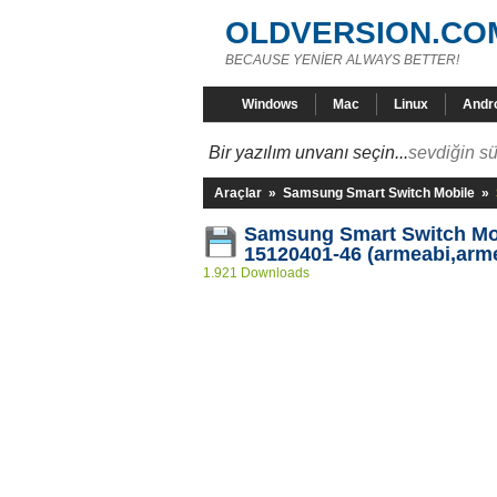
OLDVERSION.CO
BECAUSE YENİER ALWAYS BETTER!
Windows
Mac
Linux
Andr
Bir yazılım unvanı seçin...
sevdiğin sü
Araçlar
»
Samsung Smart Switch Mobile
»
Samsung Smart Switch Mob
15120401-46 (armeabi,arm
1.921 Downloads