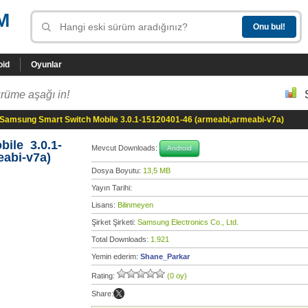
M
oid
Oyunlar
rüme aşağı in!
Samsung Smart Switch Mobile 3.0.1-15120401-46 (armeabi,armeabi-v7a)
ile 3.0.1-
Mevcut Downloads:
Android
eabi-v7a)
Dosya Boyutu:
13,5 MB
Yayın Tarihi:
Lisans:
Bilinmeyen
Şirket Şirketi:
Samsung Electronics Co., Ltd.
Total Downloads:
1.921
Yemin ederim:
Shane_Parkar
Rating:
(0 oy)
Share: