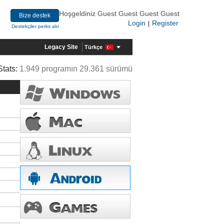
Hoşgeldiniz Guest Guest Guest Guest
Bize destek
Login
Register
|
Destekçiler perks alır
Legacy Site
Türkçe
Stats:
1.949 programın 29.361 sürümü