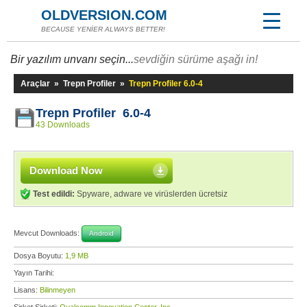
OLDVERSION.COM
BECAUSE YENİER ALWAYS BETTER!
Bir yazılım unvanı seçin...
sevdiğin sürüme aşağı in!
Araçlar
»
Trepn Profiler
»
Trepn Profiler 6.0-4
Trepn Profiler 6.0-4
43 Downloads
Download Now
Test edildi:
Spyware, adware ve virüslerden ücretsiz
Mevcut Downloads:
Android
Dosya Boyutu:
1,9 MB
Yayın Tarihi:
Lisans:
Bilinmeyen