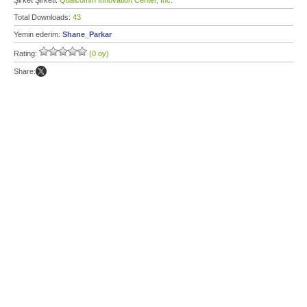
Şirket Şirketi:
Qualcomm Innovation Center, Inc.
Total Downloads:
43
Yemin ederim:
Shane_Parkar
Rating:
(0 oy)
Share: