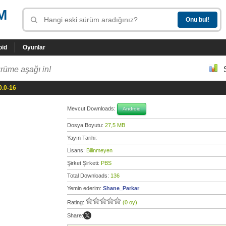
M
oid
Oyunlar
rüme aşağı in!
0.0-16
Mevcut Downloads:
Android
Dosya Boyutu:
27,5 MB
Yayın Tarihi:
Lisans:
Bilinmeyen
Şirket Şirketi:
PBS
Total Downloads:
136
Yemin ederim:
Shane_Parkar
Rating:
(0 oy)
Share: