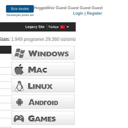
Hoşgeldiniz Guest Guest Guest Guest
Bize destek
Login
Register
|
Destekçiler perks alır
Legacy Site
Türkçe
Stats:
1.949 programın 29.360 sürümü