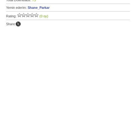
Total Downloads:
73
Yemin ederim:
Shane_Parkar
Rating:
(0 oy)
Share: