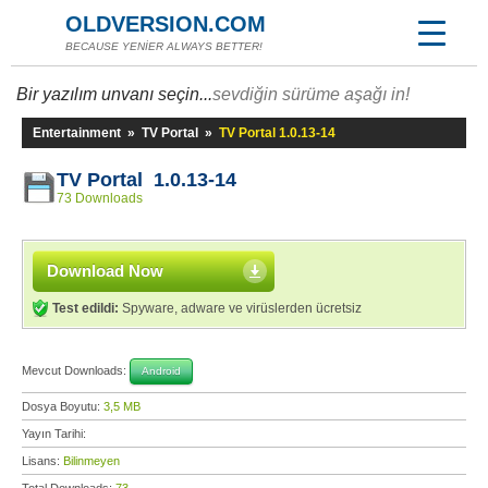
OLDVERSION.COM
BECAUSE YENİER ALWAYS BETTER!
Bir yazılım unvanı seçin...
sevdiğin sürüme aşağı in!
Entertainment
»
TV Portal
»
TV Portal 1.0.13-14
TV Portal 1.0.13-14
73 Downloads
Download Now
Test edildi:
Spyware, adware ve virüslerden ücretsiz
Mevcut Downloads:
Android
Dosya Boyutu:
3,5 MB
Yayın Tarihi:
Lisans:
Bilinmeyen