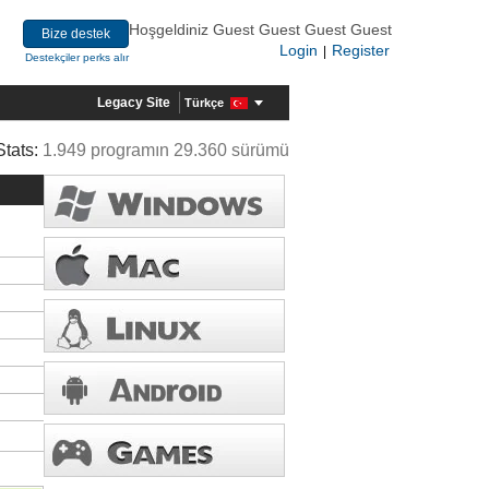
Hoşgeldiniz Guest Guest Guest Guest
Bize destek
Login
Register
|
Destekçiler perks alır
Legacy Site
Türkçe
Stats:
1.949 programın 29.360 sürümü