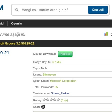
M
oid
Oyunlar
rüme aşağı in!
oft Groove 3.0.50729-21
29-21
Mevcut Downloads:
Android
Dosya Boyutu:
3,7 MB
Yayın Tarihi:
Lisans:
Bilinmeyen
Şirket Şirketi:
Microsoft Corporation
Total Downloads:
85
Yemin ederim:
Shane_Parkar
Rating:
(0 oy)
Share: