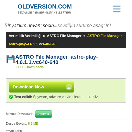
OLDVERSION.COM
BECAUSE YENİER ALWAYS BETTER!
Bir yazılım unvanı seçin...
sevdiğin sürüme aşağı in!
Verimlilik Verimliliği
»
ASTRO File Manager
»
ASTRO File Manager
astro-play-4.6.1.1.vc640-640
ASTRO File Manager astro-play-
4.6.1.1.vc640-640
2.060 Downloads
Download Now
Test edildi:
Spyware, adware ve virüslerden ücretsiz
Mevcut Downloads:
Android
Dosya Boyutu:
8,3 MB
Yayın Tarihi: