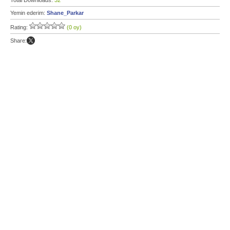
Total Downloads:
32
Yemin ederim:
Shane_Parkar
Rating:
(0 oy)
Share: