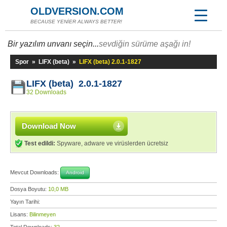
OLDVERSION.COM
BECAUSE YENİER ALWAYS BETTER!
Bir yazılım unvanı seçin...
sevdiğin sürüme aşağı in!
Spor
»
LIFX (beta)
»
LIFX (beta) 2.0.1-1827
LIFX (beta) 2.0.1-1827
32 Downloads
Download Now
Test edildi:
Spyware, adware ve virüslerden ücretsiz
Mevcut Downloads:
Android
Dosya Boyutu:
10,0 MB
Yayın Tarihi:
Lisans:
Bilinmeyen