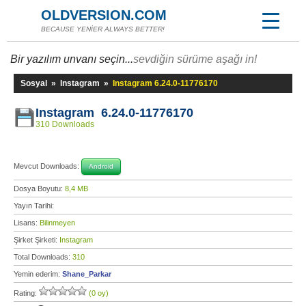
OLDVERSION.COM
BECAUSE YENİER ALWAYS BETTER!
Bir yazılım unvanı seçin...
sevdiğin sürüme aşağı in!
Sosyal
»
Instagram
»
Instagram 6.24.0-11776170
Instagram 6.24.0-11776170
310 Downloads
Mevcut Downloads:
Android
Dosya Boyutu:
8,4 MB
Yayın Tarihi:
Lisans:
Bilinmeyen
Şirket Şirketi:
Instagram
Total Downloads:
310
Yemin ederim:
Shane_Parkar
Rating:
(0 oy)