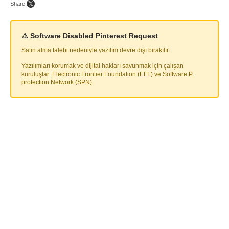
Share:
⚠️ Software Disabled Pinterest Request
Satın alma talebi nedeniyle yazılım devre dışı bırakılır.
Yazılımları korumak ve dijital hakları savunmak için çalışan
kuruluşlar:
Electronic Frontier Foundation (EFF)
ve
Software P
protection Network (SPN)
.