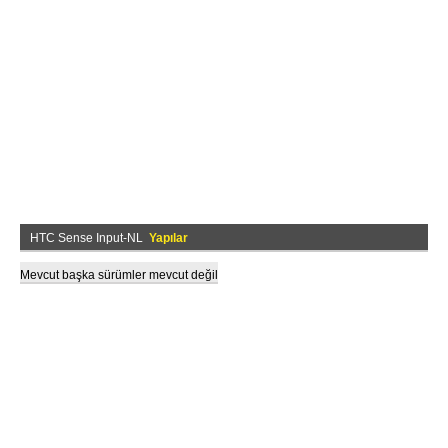
HTC Sense Input-NL
Yapılar
Mevcut başka sürümler mevcut değil