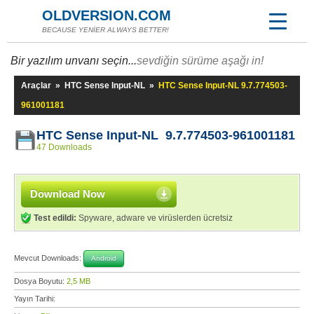
OLDVERSION.COM
BECAUSE YENİER ALWAYS BETTER!
Bir yazılım unvanı seçin...
sevdiğin sürüme aşağı in!
Araçlar
»
HTC Sense Input-NL
»
HTC Sense Input-NL 9.7.774503-
961001181
HTC Sense Input-NL 9.7.774503-961001181
47 Downloads
Download Now
Test edildi:
Spyware, adware ve virüslerden ücretsiz
Mevcut Downloads:
Android
Dosya Boyutu:
2,5 MB
Yayın Tarihi: