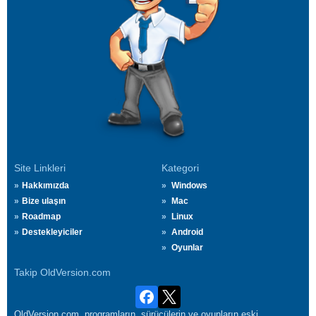
Site Linkleri
Kategori
Hakkımızda
Windows
Bize ulaşın
Mac
Roadmap
Linux
Destekleyiciler
Android
Oyunlar
Takip OldVersion.com
OldVersion.com, programların, sürücülerin ve oyunların eski