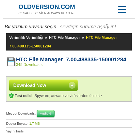
OLDVERSION.COM
BECAUSE YENİER ALWAYS BETTER!
Bir yazılım unvanı seçin...
sevdiğin sürüme aşağı in!
Verimlilik Verimliliği
»
HTC File Manager
»
HTC File Manager
7.00.488335-150001284
HTC File Manager 7.00.488335-150001284
345 Downloads
Download Now
Test edildi:
Spyware, adware ve virüslerden ücretsiz
Mevcut Downloads:
Android
Dosya Boyutu:
1,7 MB
Yayın Tarihi: