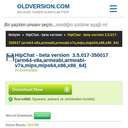
OLDVERSION.COM
BECAUSE YENİER ALWAYS BETTER!
Bir yazılım unvanı seçin...
sevdiğin sürüme aşağı in!
Iletişim
»
HipChat - beta version
»
HipChat - beta version 3.5.017-
350017 (arm64-v8a,armeabi,armeabi-v7a,mips,mips64,x86,x86_64)
HipChat - beta version 3.5.017-350017
(arm64-v8a,armeabi,armeabi-
v7a,mips,mips64,x86,x86_64)
24 Downloads
Download Now
Test edildi:
Spyware, adware ve virüslerden ücretsiz
Mevcut Downloads:
Android
Dosya Boyutu:
19,5 MB