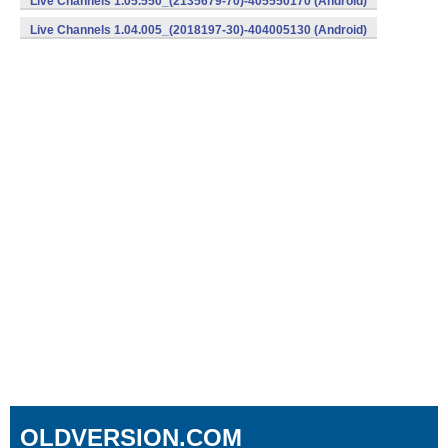
Live Channels 1.05.550_(2135679-70)-405550170 (Android)
Live Channels 1.04.005_(2018197-30)-404005130 (Android)
OLDVERSION.COM