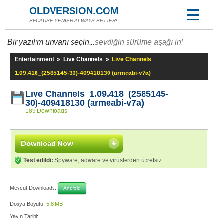
OLDVERSION.COM
BECAUSE YENİER ALWAYS BETTER!
Bir yazılım unvanı seçin...
sevdiğin sürüme aşağı in!
Entertainment
»
Live Channels
»
Live Channels
1.09.418_(2585145-30)-409418130 (armeabi-v7a)
Live Channels 1.09.418_(2585145-
30)-409418130 (armeabi-v7a)
189 Downloads
Download Now
Test edildi:
Spyware, adware ve virüslerden ücretsiz
Mevcut Downloads:
Android
Dosya Boyutu:
5,8 MB
Yayın Tarihi: