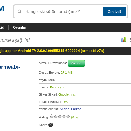
M
oid
Oyunlar
rüme aşağı in!
le app for Android TV 2.0.0.109855345-6000004 (armeabi-v7a)
V
Mevcut Downloads:
Android
armeabi-
Dosya Boyutu:
27,1 MB
Yayın Tarihi:
Lisans:
Bilinmeyen
Şirket Şirketi:
Google, Inc.
Total Downloads:
93
Yemin ederim:
Shane_Parkar
Rating:
(0 oy)
Share: