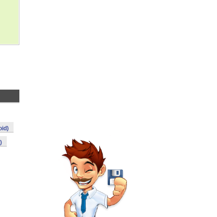
oid)
)