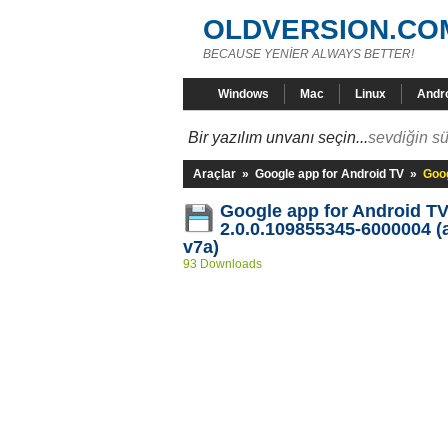
OLDVERSION.CO
BECAUSE YENİER ALWAYS BETTER!
Windows
Mac
Linux
Andr
Bir yazılım unvanı seçin...
sevdiğin sü
Araçlar
»
Google app for Android TV
»
Goog
Google app for Android T
2.0.0.109855345-6000004 (
v7a)
93 Downloads