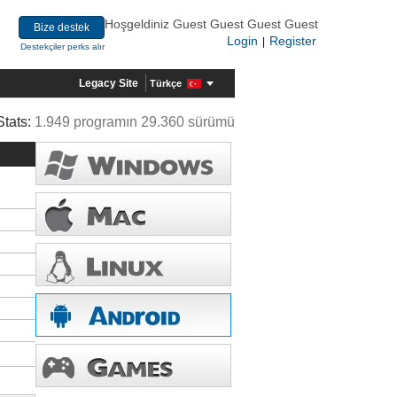
Hoşgeldiniz Guest Guest Guest Guest
Bize destek
Login
Register
|
Destekçiler perks alır
Legacy Site
Türkçe
Stats:
1.949 programın 29.360 sürümü