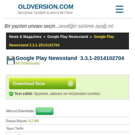
OLDVERSION.COM
BECAUSE YENİER ALWAYS BETTER!
Bir yazılım unvanı seçin...
sevdiğin sürüme aşağı in!
News & Magazines
»
Google Play Newsstand
»
Google Play
Newsstand 3.3.1-2014102704
Google Play Newsstand 3.3.1-2014102704
44 Downloads
Download Now
Test edildi:
Spyware, adware ve virüslerden ücretsiz
Mevcut Downloads:
Android
Dosya Boyutu:
8,2 MB
Yayın Tarihi: