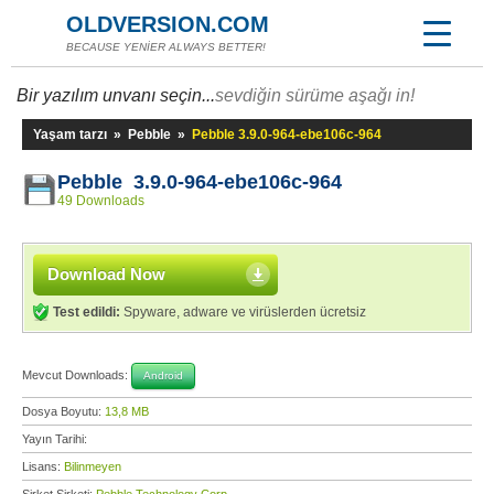
OLDVERSION.COM
BECAUSE YENİER ALWAYS BETTER!
Bir yazılım unvanı seçin...
sevdiğin sürüme aşağı in!
Yaşam tarzı
»
Pebble
»
Pebble 3.9.0-964-ebe106c-964
Pebble 3.9.0-964-ebe106c-964
49 Downloads
Download Now
Test edildi:
Spyware, adware ve virüslerden ücretsiz
Mevcut Downloads:
Android
Dosya Boyutu:
13,8 MB
Yayın Tarihi:
Lisans:
Bilinmeyen