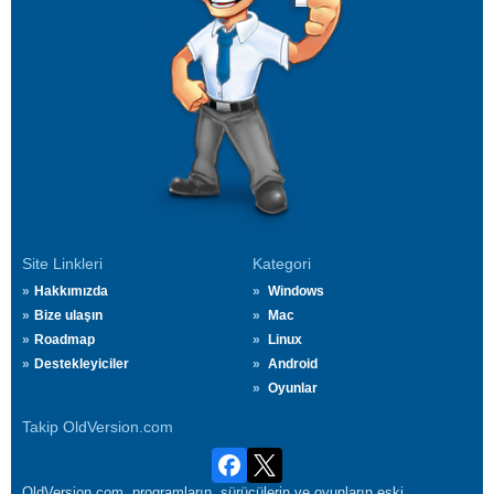
Site Linkleri
Kategori
Hakkımızda
Windows
Bize ulaşın
Mac
Roadmap
Linux
Destekleyiciler
Android
Oyunlar
Takip OldVersion.com
OldVersion.com, programların, sürücülerin ve oyunların eski