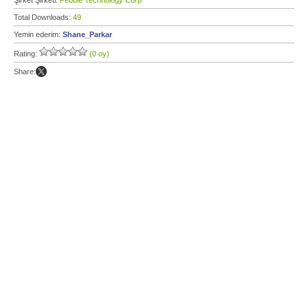
Şirket Şirketi:
Pebble Technology Corp
Total Downloads:
49
Yemin ederim:
Shane_Parkar
Rating:
(0 oy)
Share: