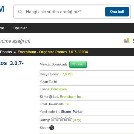
M
oid
Oyunlar
rüme aşağı in!
 Photos
»
Everalbum - Organize Photos 3.0.7-30034
os 3.0.7-
Mevcut Downloads:
Android
Dosya Boyutu:
7,8 MB
Yayın Tarihi:
Lisans:
Bilinmeyen
Şirket Şirketi:
Everalbum, Inc.
Total Downloads:
36
Yemin ederim:
Shane_Parkar
Rating:
(0 oy)
Share: