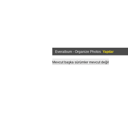
Everalbum - Organize Photos
Yapılar
Mevcut başka sürümler mevcut değil