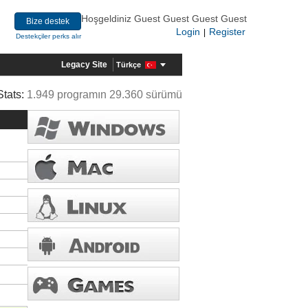
Hoşgeldiniz Guest Guest Guest Guest
Bize destek
Login
Register
|
Destekçiler perks alır
Legacy Site
Türkçe
Stats:
1.949 programın 29.360 sürümü