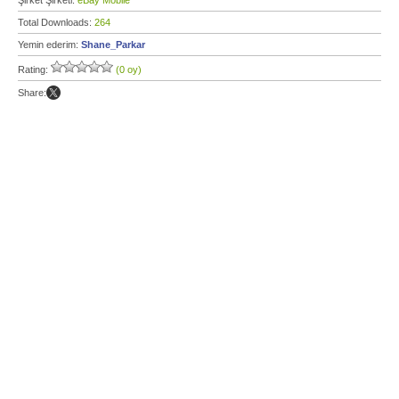
Şirket Şirketi:
eBay Mobile
Total Downloads:
264
Yemin ederim:
Shane_Parkar
Rating:
(0 oy)
Share: