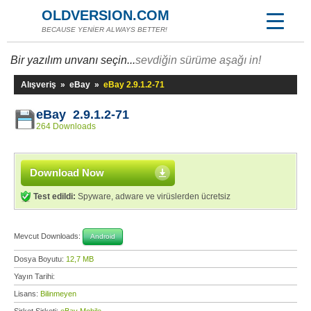
OLDVERSION.COM
BECAUSE YENİER ALWAYS BETTER!
Bir yazılım unvanı seçin...
sevdiğin sürüme aşağı in!
Alışveriş
»
eBay
»
eBay 2.9.1.2-71
eBay 2.9.1.2-71
264 Downloads
Download Now
Test edildi:
Spyware, adware ve virüslerden ücretsiz
Mevcut Downloads:
Android
Dosya Boyutu:
12,7 MB
Yayın Tarihi:
Lisans:
Bilinmeyen