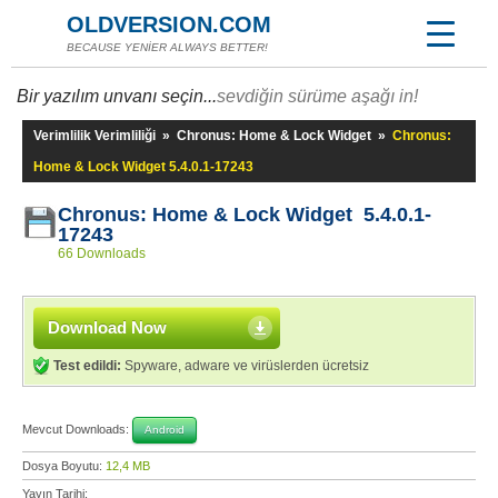
OLDVERSION.COM
BECAUSE YENİER ALWAYS BETTER!
Bir yazılım unvanı seçin...
sevdiğin sürüme aşağı in!
Verimlilik Verimliliği
»
Chronus: Home & Lock Widget
»
Chronus:
Home & Lock Widget 5.4.0.1-17243
Chronus: Home & Lock Widget 5.4.0.1-
17243
66 Downloads
Download Now
Test edildi:
Spyware, adware ve virüslerden ücretsiz
Mevcut Downloads:
Android
Dosya Boyutu:
12,4 MB
Yayın Tarihi: