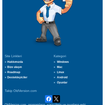
Site Linkleri
Kategori
Hakkımızda
Windows
Bize ulaşın
Mac
Roadmap
Linux
Destekleyiciler
Android
Oyunlar
Takip OldVersion.com
OldVersion.com, programların, sürücülerin ve oyunların eski