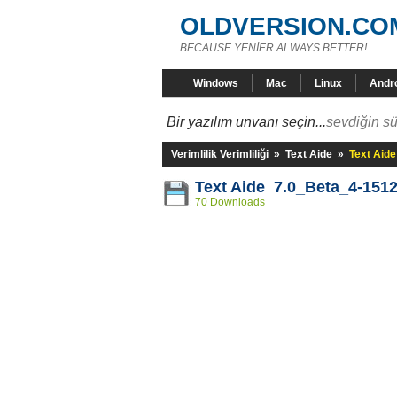
OLDVERSION.CO
BECAUSE YENİER ALWAYS BETTER!
Windows
Mac
Linux
Andr
Bir yazılım unvanı seçin...
sevdiğin sü
Verimlilik Verimliliği
»
Text Aide
»
Text Aid
Text Aide 7.0_Beta_4-151
70 Downloads