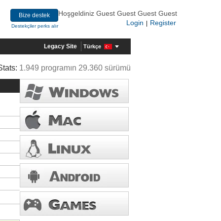
Hoşgeldiniz Guest Guest Guest Guest
Bize destek
Login
Register
|
Destekçiler perks alır
Legacy Site
Türkçe
Stats:
1.949 programın 29.360 sürümü