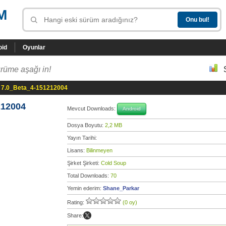
M
oid
Oyunlar
rüme aşağı in!
e 7.0_Beta_4-151212004
212004
Mevcut Downloads:
Android
Dosya Boyutu:
2,2 MB
Yayın Tarihi:
Lisans:
Bilinmeyen
Şirket Şirketi:
Cold Soup
Total Downloads:
70
Yemin ederim:
Shane_Parkar
Rating:
(0 oy)
Share: