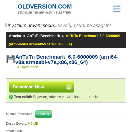
OLDVERSION.COM
BECAUSE YENİER ALWAYS BETTER!
Bir yazılım unvanı seçin...
sevdiğin sürüme aşağı in!
Araçlar
»
AnTuTu Benchmark
»
AnTuTu Benchmark 6.0-6000009
(arm64-v8a,armeabi-v7a,x86,x86_64)
AnTuTu Benchmark 6.0-6000009 (arm64-
v8a,armeabi-v7a,x86,x86_64)
54 Downloads
Download Now
Test edildi:
Spyware, adware ve virüslerden ücretsiz
Mevcut Downloads:
Android
Dosya Boyutu:
6,2 MB
Yayın Tarihi: