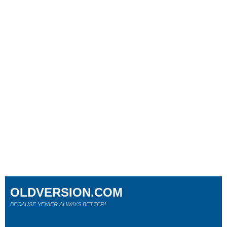
OLDVERSION.COM
BECAUSE YENİER ALWAYS BETTER!