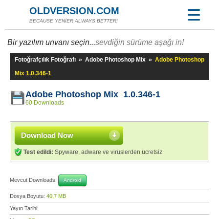
OLDVERSION.COM
BECAUSE YENİER ALWAYS BETTER!
Bir yazılım unvanı seçin...
sevdiğin sürüme aşağı in!
Fotoğrafçılık Fotoğrafı
»
Adobe Photoshop Mix
»
Adobe Photoshop
Mix 1.0.346-1
Adobe Photoshop Mix 1.0.346-1
60 Downloads
Download Now
Test edildi:
Spyware, adware ve virüslerden ücretsiz
Mevcut Downloads:
Android
Dosya Boyutu:
40,7 MB
Yayın Tarihi: