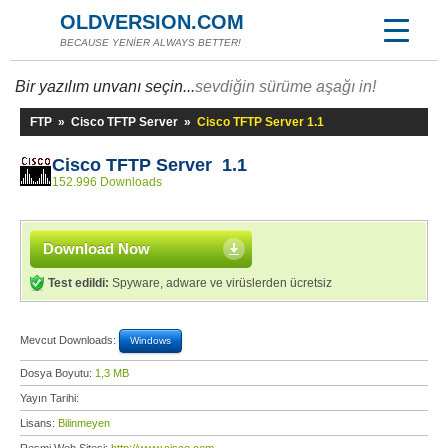
OLDVERSION.COM
BECAUSE YENİER ALWAYS BETTER!
Bir yazılım unvanı seçin...
sevdiğin sürüme aşağı in!
FTP
»
Cisco TFTP Server
»
Cisco TFTP Server 1.1
Cisco TFTP Server 1.1
152.996 Downloads
Download Now
Test edildi:
Spyware, adware ve virüslerden ücretsiz
Mevcut Downloads:
Windows
Dosya Boyutu:
1,3 MB
Yayın Tarihi:
Lisans:
Bilinmeyen