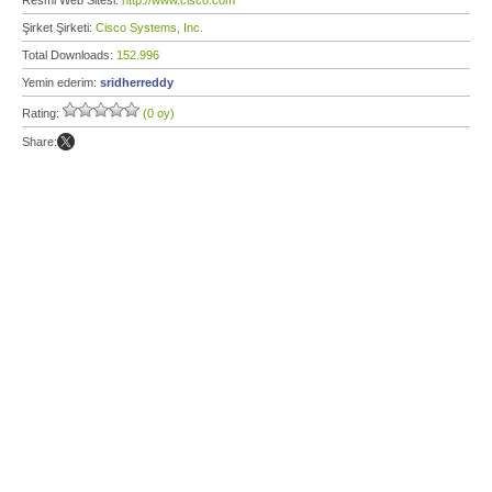
Resmi Web Sitesi:
http://www.cisco.com
Şirket Şirketi:
Cisco Systems, Inc.
Total Downloads:
152.996
Yemin ederim:
sridherreddy
Rating:
(0 oy)
Share: