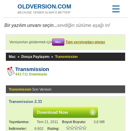
OLDVERSION.COM
BECAUSE YENİER ALWAYS BETTER!
Bir yazılım unvanı seçin...
sevdiğin sürüme aşağı in!
Versiyonları göstermek için
Tüm versiyonları göster
Mac
Mac
»
Dosya Paylaşımı
»
Transmission
Transmission
443.711 Downloads
Transmission
Son Version
Transmission 2.33
Download Now
Yayınlanma:
Tem 21, 2011
Boyut Boyutu:
3,8 MB
İndirmeler:
6.602
Rating: