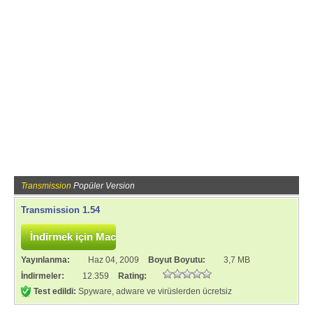
Transmission
Popüler Version
Transmission 1.54
Yayınlanma:
Haz 04, 2009
Boyut Boyutu:
3,7 MB
İndirmeler:
12.359
Rating:
Test edildi:
Spyware, adware ve virüslerden ücretsiz