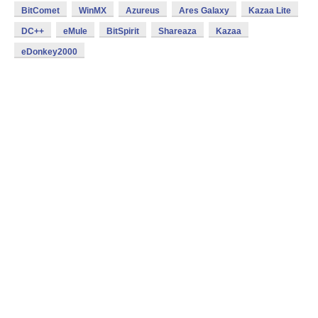
BitComet
WinMX
Azureus
Ares Galaxy
Kazaa Lite
DC++
eMule
BitSpirit
Shareaza
Kazaa
eDonkey2000