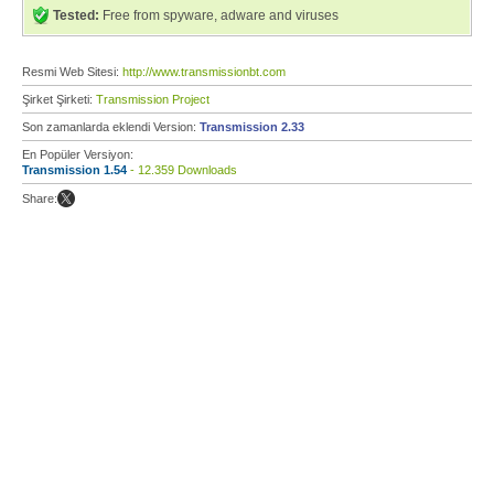
Tested:
Free from spyware, adware and viruses
Resmi Web Sitesi:
http://www.transmissionbt.com
Şirket Şirketi:
Transmission Project
Son zamanlarda eklendi Version:
Transmission 2.33
En Popüler Versiyon:
Transmission 1.54
- 12.359 Downloads
Share: