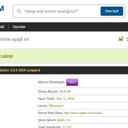
M
oid
Oyunlar
rüme aşağı in!
i göster
Safari 4.0.5 OSX Leopard
Mevcut Downloads:
Mac
Dosya Boyutu:
38,6 MB
Yayın Tarihi:
Mar 11, 2010
Lisans:
Bilinmeyen
Resmi Web Sitesi:
http://www.apple.com/safari
Şirket Şirketi:
Apple, Inc.
Total Downloads:
11.927