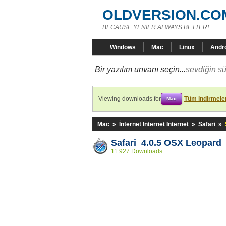
OLDVERSION.CO
BECAUSE YENİER ALWAYS BETTER!
Windows
Mac
Linux
Andr
Bir yazılım unvanı seçin...
sevdiğin sü
Viewing downloads for
Tüm indirmeler
Mac
Mac
»
İnternet Internet Internet
»
Safari
»
Safari 4.0.5 OSX Leopard
11.927 Downloads