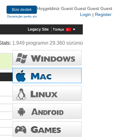
Hoşgeldiniz Guest Guest Guest Guest
Bize destek
Login
Register
|
Destekçiler perks alır
Legacy Site
Türkçe
Stats:
1.949 programın 29.360 sürümü