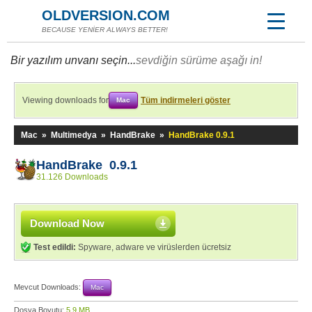
OLDVERSION.COM
BECAUSE YENİER ALWAYS BETTER!
Bir yazılım unvanı seçin...
sevdiğin sürüme aşağı in!
Viewing downloads for
Tüm indirmeleri göster
Mac
Mac
»
Multimedya
»
HandBrake
»
HandBrake 0.9.1
HandBrake 0.9.1
31.126 Downloads
Download Now
Test edildi:
Spyware, adware ve virüslerden ücretsiz
Mevcut Downloads:
Mac
Dosya Boyutu:
5,9 MB