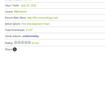
Yayın Tarihi:
Şub 24, 2011
Lisans:
Bilinmeyen
Resmi Web Sitesi:
http://fire.sourceforge.net/
Şirket Şirketi:
Fire Development Team
Total Downloads:
5.237
Yemin ederim:
sridherreddy
Rating:
(0 oy)
Share: