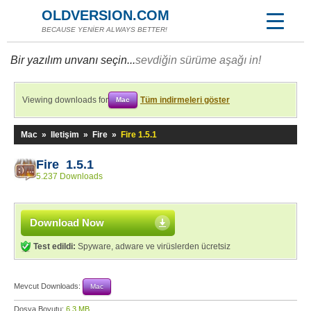
OLDVERSION.COM
BECAUSE YENİER ALWAYS BETTER!
Bir yazılım unvanı seçin...
sevdiğin sürüme aşağı in!
Viewing downloads for
Tüm indirmeleri göster
Mac
Mac
»
Iletişim
»
Fire
»
Fire 1.5.1
Fire 1.5.1
5.237 Downloads
Download Now
Test edildi:
Spyware, adware ve virüslerden ücretsiz
Mevcut Downloads:
Mac
Dosya Boyutu:
6,3 MB