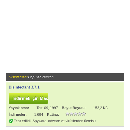
Disinfectant
Popüler Version
Disinfectant 3.7.1
Yayınlanma:
Tem 09, 1997
Boyut Boyutu:
153,2 KB
İndirmeler:
1.694
Rating:
Test edildi:
Spyware, adware ve virüslerden ücretsiz