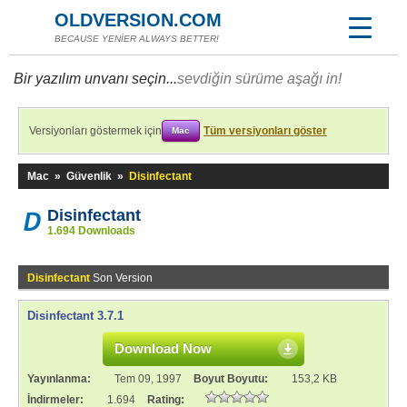
OLDVERSION.COM
BECAUSE YENİER ALWAYS BETTER!
Bir yazılım unvanı seçin...
sevdiğin sürüme aşağı in!
Versiyonları göstermek için
Tüm versiyonları göster
Mac
Mac
»
Güvenlik
»
Disinfectant
Disinfectant
1.694 Downloads
Disinfectant
Son Version
Disinfectant 3.7.1
Download Now
Yayınlanma:
Tem 09, 1997
Boyut Boyutu:
153,2 KB
İndirmeler:
1.694
Rating: