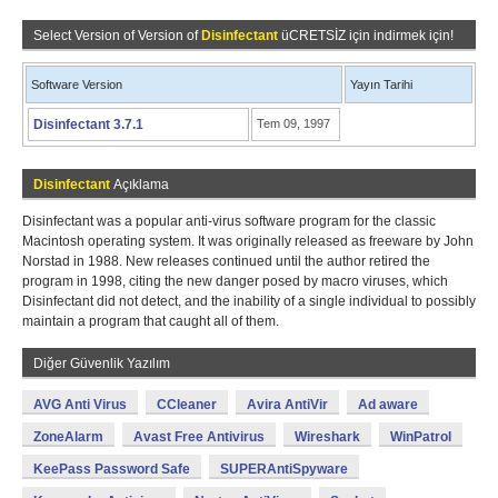
Select Version of Version of
Disinfectant
üCRETSİZ için indirmek için!
Software Version
Yayın Tarihi
Disinfectant 3.7.1
Tem 09, 1997
Disinfectant
Açıklama
Disinfectant was a popular anti-virus software program for the classic
Macintosh operating system. It was originally released as freeware by John
Norstad in 1988. New releases continued until the author retired the
program in 1998, citing the new danger posed by macro viruses, which
Disinfectant did not detect, and the inability of a single individual to possibly
maintain a program that caught all of them.
Diğer Güvenlik Yazılım
AVG Anti Virus
CCleaner
Avira AntiVir
Ad aware
ZoneAlarm
Avast Free Antivirus
Wireshark
WinPatrol
KeePass Password Safe
SUPERAntiSpyware