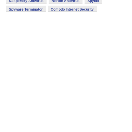
Kaspersky Antivirus
Norton AntiVirus
Spybot
Spyware Terminator
Comodo Internet Security