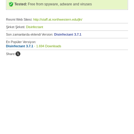
Tested:
Free from spyware, adware and viruses
Resmi Web Sitesi:
http://staff.at.northwestern.edu/jln/
Şirket Şirketi:
Disinfectant
Son zamanlarda eklendi Version:
Disinfectant 3.7.1
En Popüler Versiyon:
Disinfectant 3.7.1
- 1.694 Downloads
Share: