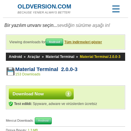
OLDVERSION.COM
BECAUSE YENİER ALWAYS BETTER!
Bir yazılım unvanı seçin...
sevdiğin sürüme aşağı in!
Viewing downloads for
Tüm indirmeleri göster
Android
Android
»
Araçlar
»
Material Terminal
»
Material Terminal 2.0.0-3
Material Terminal 2.0.0-3
153 Downloads
Download Now
Test edildi:
Spyware, adware ve virüslerden ücretsiz
Mevcut Downloads:
Android
Dosya Boyutu:
1,3 MB