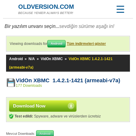
OLDVERSION.COM
BECAUSE YENİER ALWAYS BETTER!
Bir yazılım unvanı seçin...
sevdiğin sürüme aşağı in!
Viewing downloads for
Tüm indirmeleri göster
Android
Android
»
N/A
»
VidOn XBMC
»
VidOn XBMC 1.4.2.1-1421
(armeabi-v7a)
VidOn XBMC 1.4.2.1-1421 (armeabi-v7a)
177 Downloads
Download Now
Test edildi:
Spyware, adware ve virüslerden ücretsiz
Mevcut Downloads:
Android