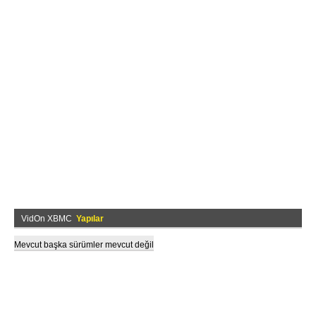
VidOn XBMC
Yapılar
Mevcut başka sürümler mevcut değil