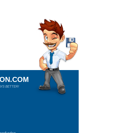
ION.COM
YS BETTER!