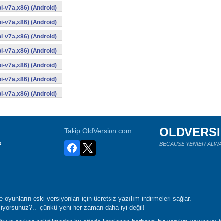
i-v7a,x86) (Android)
i-v7a,x86) (Android)
i-v7a,x86) (Android)
i-v7a,x86) (Android)
i-v7a,x86) (Android)
i-v7a,x86) (Android)
i-v7a,x86) (Android)
OLDVERS
Takip OldVersion.com
s
BECAUSE YENİER ALWA
oyunların eski versiyonları için ücretsiz yazılım indirmeleri sağlar.
yorsunuz?... çünkü yeni her zaman daha iyi değil!