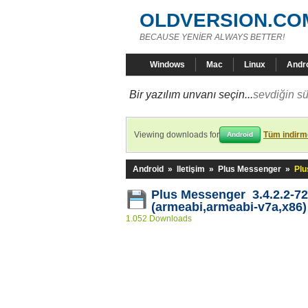
OLDVERSION.CO
BECAUSE YENİER ALWAYS BETTER!
Windows
Mac
Linux
Andr
Bir yazılım unvanı seçin...
sevdiğin sü
Viewing downloads for
Tüm indirme
Android
Android
»
Iletişim
»
Plus Messenger
»
Plu
Plus Messenger 3.4.2.2-7
(armeabi,armeabi-v7a,x86)
1.052 Downloads