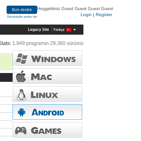
Hoşgeldiniz Guest Guest Guest Guest
Bize destek
Login
Register
|
Destekçiler perks alır
Legacy Site
Türkçe
Stats:
1.949 programın 29.360 sürümü