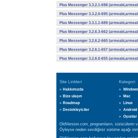
Plus Messenger 3.3.2.1-698 (armeabi,armeab
Plus Messenger 3.3.2.0-695 (armeabi,armeab
Plus Messenger 3.3.1.1-689 (armeabi,armeab
Plus Messenger 3.2.6.3-662 (armeabi,armeab
Plus Messenger 3.2.6.2-660 (armeabi,armeab
Plus Messenger 3.2.6.1-657 (armeabi,armeab
Plus Messenger 3.2.6.0-655 (armeabi,armeab
Site Linkleri
Kategori
Hakkımızda
Window
Bize ulaşın
Mac
Roadmap
Linux
Destekleyiciler
Android
Oyunlar
OldVersion.com, programların, sürücülerin ve 
Öyleyse neden sevdiğiniz sürüme aşağı inmi