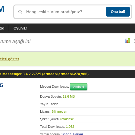
M
oid
Oyunlar
rüme aşağı in!
leri göster
s Messenger 3.4.2.2-725 (armeabi,armeabi-v7a,x86)
25
Mevcut Downloads:
Android
Dosya Boyutu:
19,6 MB
Yayın Tarihi:
Lisans:
Bilinmeyen
Şirket Şirketi:
rafalense
Total Downloads:
1.052
Yemin ederim:
Shane_Parkar