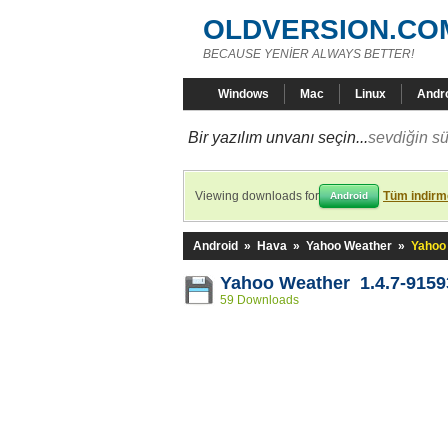
OLDVERSION.CO
BECAUSE YENİER ALWAYS BETTER!
Windows
Mac
Linux
Andr
Bir yazılım unvanı seçin...
sevdiğin sü
Viewing downloads for
Tüm indirme
Android
Android
»
Hava
»
Yahoo Weather
»
Yahoo
Yahoo Weather 1.4.7-9159
59 Downloads