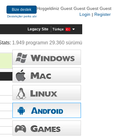
Hoşgeldiniz Guest Guest Guest Guest
Bize destek
Login
Register
|
Destekçiler perks alır
Legacy Site
Türkçe
Stats:
1.949 programın 29.360 sürümü