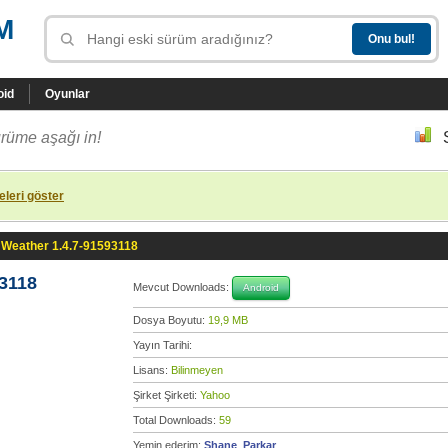
M
oid
Oyunlar
rüme aşağı in!
leri göster
 Weather 1.4.7-91593118
3118
Mevcut Downloads:
Android
Dosya Boyutu:
19,9 MB
Yayın Tarihi:
Lisans:
Bilinmeyen
Şirket Şirketi:
Yahoo
Total Downloads:
59
Yemin ederim:
Shane_Parkar