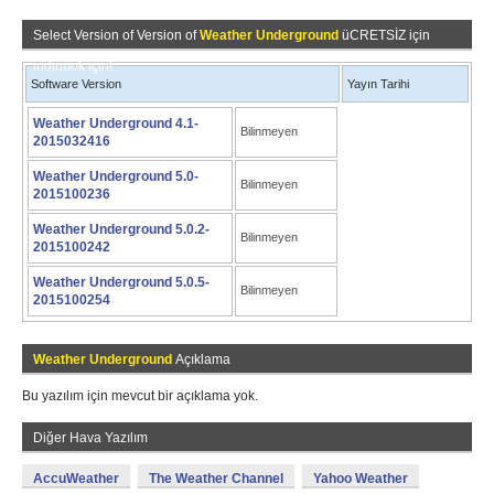
Select Version of Version of
Weather Underground
üCRETSİZ için
indirmek için!
Software Version
Yayın Tarihi
Weather Underground 4.1-
Bilinmeyen
2015032416
Weather Underground 5.0-
Bilinmeyen
2015100236
Weather Underground 5.0.2-
Bilinmeyen
2015100242
Weather Underground 5.0.5-
Bilinmeyen
2015100254
Weather Underground
Açıklama
Bu yazılım için mevcut bir açıklama yok.
Diğer Hava Yazılım
AccuWeather
The Weather Channel
Yahoo Weather