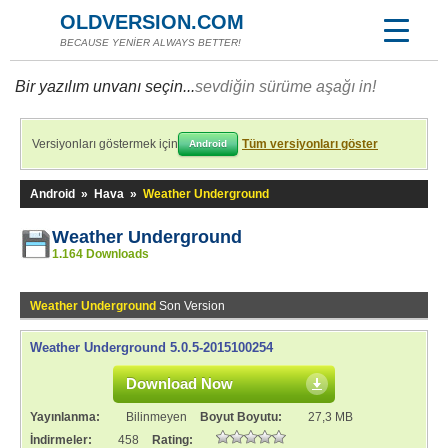
OLDVERSION.COM
BECAUSE YENİER ALWAYS BETTER!
Bir yazılım unvanı seçin...
sevdiğin sürüme aşağı in!
Versiyonları göstermek için
Tüm versiyonları göster
Android
Android
»
Hava
»
Weather Underground
Weather Underground
1.164 Downloads
Weather Underground
Son Version
Weather Underground 5.0.5-2015100254
Download Now
Yayınlanma:
Bilinmeyen
Boyut Boyutu:
27,3 MB
İndirmeler:
458
Rating: