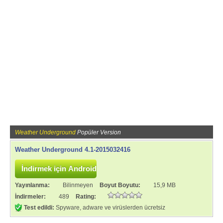
Weather Underground
Popüler Version
Weather Underground 4.1-2015032416
Yayınlanma:
Bilinmeyen
Boyut Boyutu:
15,9 MB
İndirmeler:
489
Rating:
Test edildi:
Spyware, adware ve virüslerden ücretsiz