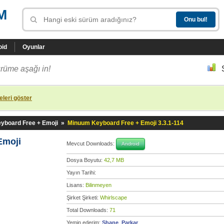
M
oid
Oyunlar
rüme aşağı in!
leri göster
yboard Free + Emoji
»
Minuum Keyboard Free + Emoji 3.3.1-114
Emoji
Mevcut Downloads:
Android
Dosya Boyutu:
42,7 MB
Yayın Tarihi:
Lisans:
Bilinmeyen
Şirket Şirketi:
Whirlscape
Total Downloads:
71
Yemin ederim:
Shane_Parkar