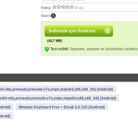
Rating:
(0 oy)
Share:
İndirmek için Android
(42,7 MB)
Test edildi:
Spyware, adware ve virüslerden ücretsiz
64-v8a,armeabi,armeabi-v7a,mips,mips64,x86,x86_64) (Android)
rm64-v8a,armeabi,armeabi-v7a,mips,mips64,x86,x86_64) (Android)
droid)
Minuum Keyboard Free + Emoji 3.4-120 (Android)
droid)