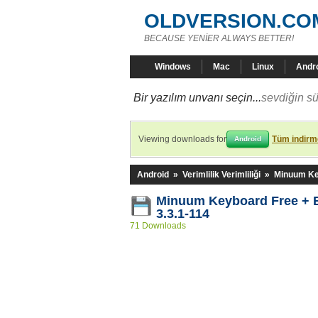
OLDVERSION.CO
BECAUSE YENİER ALWAYS BETTER!
Windows
Mac
Linux
Andr
Bir yazılım unvanı seçin...
sevdiğin sü
Viewing downloads for
Tüm indirme
Android
Android
»
Verimlilik Verimliliği
»
Minuum Ke
Minuum Keyboard Free + 
3.3.1-114
71 Downloads