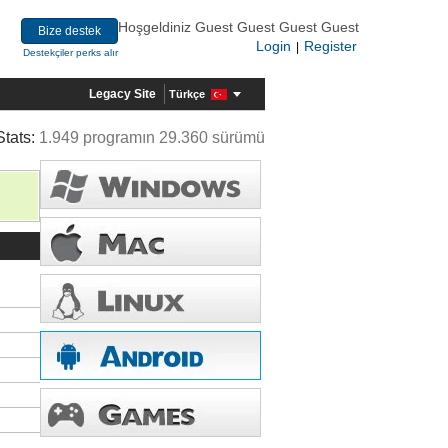
Hoşgeldiniz Guest Guest Guest Guest
Bize destek
Login
Register
|
Destekçiler perks alır
Legacy Site
Türkçe
Stats:
1.949 programın 29.360 sürümü