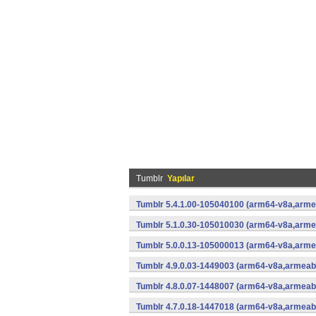
Tumblr
Yapılar
Tumblr 5.4.1.00-105040100 (arm64-v8a,arme
Tumblr 5.1.0.30-105010030 (arm64-v8a,armea
Tumblr 5.0.0.13-105000013 (arm64-v8a,armea
Tumblr 4.9.0.03-1449003 (arm64-v8a,armeabi
Tumblr 4.8.0.07-1448007 (arm64-v8a,armeabi
Tumblr 4.7.0.18-1447018 (arm64-v8a,armeabi