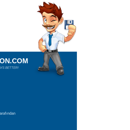
ION.COM
YS BETTER!
tarafından