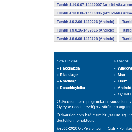
Tumblr 4.10.0.07-14410007 (arm64-v8a,armea
Tumblr 4.10.0.06-14410006 (arm64-v8a,armea
Tumblr 3.9.2.06-1439206 (Android)
Tumbl
Tumblr 3.9.0.16-1439016 (Android)
Tumbl
Tumblr 3.8.6.08-1438608 (Android)
Tumbl
Site Linkleri
Kategori
Hakkımızda
Window
Bize ulaşın
Mac
Roadmap
Linux
Destekleyiciler
Android
Oyunlar
OldVersion.com, programların, sürücülerin ve 
Öyleyse neden sevdiğiniz sürüme aşağı inmi
OldVersion.com bağımsız bir yazılım arşividi
desteklenmemektedir.
©2001-2026 OldVersion.com.
Gizlilik Politika