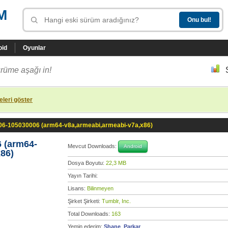
M
oid
Oyunlar
rüme aşağı in!
leri göster
.06-105030006 (arm64-v8a,armeabi,armeabi-v7a,x86)
6 (arm64-
Mevcut Downloads:
Android
86)
Dosya Boyutu:
22,3 MB
Yayın Tarihi:
Lisans:
Bilinmeyen
Şirket Şirketi:
Tumblr, Inc.
Total Downloads:
163
Yemin ederim:
Shane_Parkar