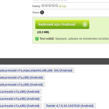
Rating:
(0 oy)
Share:
İndirmek için Android
(22,3 MB)
Test edildi:
Spyware, adware ve virüslerden ücretsiz
abi,armeabi-v7a,mips,mips64,x86,x86_64) (Android)
bi,armeabi-v7a,x86) (Android)
bi,armeabi-v7a,x86) (Android)
,armeabi-v7a,x86) (Android)
,armeabi-v7a,x86) (Android)
,armeabi-v7a,x86) (Android)
Tumblr 4.7.0.16-1447016 (Android)