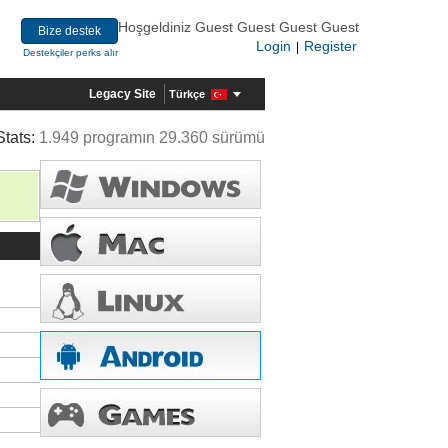
Hoşgeldiniz Guest Guest Guest Guest
Bize destek
Login
Register
|
Destekçiler perks alır
Legacy Site
Türkçe
Stats:
1.949 programın 29.360 sürümü