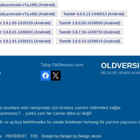
bi,armeabi-v7a,x86) (Android)
bi,armeabi-v7a,x86) (Android)
Tumblr 4.0.0.13-1440013 (Android)
r 3.9.1.05-1439105 (Android)
Tumblr 3.9.0.50-1439050 (Android)
r 3.8.8.41-1438841 (Android)
Tumblr 3.8.7.16-1438716 (Android)
r 3.8.1.01-1438101 (Android)
Tumblr 3.8.0.14-1438014 (Android)
OLDVERS
Takip OldVersion.com
s
BECAUSE YENİER ALWA
oyunların eski versiyonları için ücretsiz yazılım indirmeleri sağlar.
yorsunuz?... çünkü yeni her zaman daha iyi değil!
r ve açıkça belirtilmeden bu sitede listelenen herhangi bir yazılım yayıncısı 
sı
PINTEREST
TOS
Design by Design by Design
Jenox