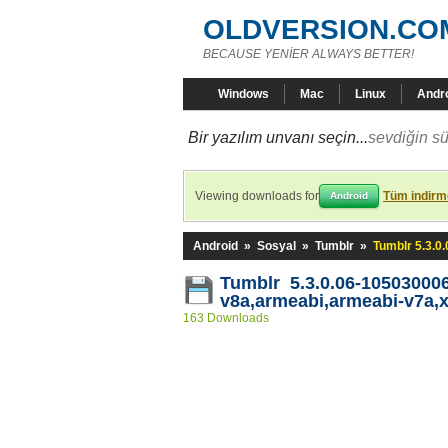
OLDVERSION.CO
BECAUSE YENİER ALWAYS BETTER!
Windows
Mac
Linux
Andr
Bir yazılım unvanı seçin...
sevdiğin sü
Viewing downloads for
Tüm indirme
Android
Android
»
Sosyal
»
Tumblr
»
Tumblr 5.3.0
Tumblr 5.3.0.06-10503000
v8a,armeabi,armeabi-v7a,x
163 Downloads