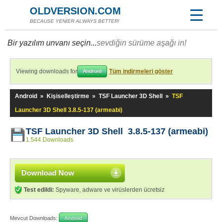
OLDVERSION.COM
BECAUSE YENİER ALWAYS BETTER!
Bir yazılım unvanı seçin...
sevdiğin sürüme aşağı in!
Viewing downloads for
Tüm indirmeleri göster
Android
Android
»
Kişiselleştirme
»
TSF Launcher 3D Shell
»
TSF
Launcher 3D Shell 3.8.5-137 (armeabi)
TSF Launcher 3D Shell 3.8.5-137 (armeabi)
1.544 Downloads
Download Now
Test edildi:
Spyware, adware ve virüslerden ücretsiz
Mevcut Downloads:
Android