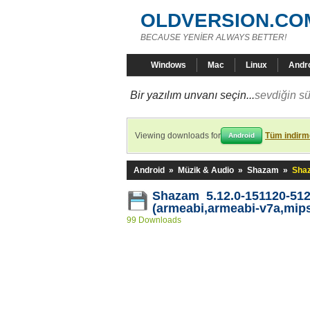
OLDVERSION.CO
BECAUSE YENİER ALWAYS BETTER!
Windows
Mac
Linux
Andr
Bir yazılım unvanı seçin...
sevdiğin sü
Viewing downloads for
Tüm indirme
Android
Android
»
Müzik & Audio
»
Shazam
»
Shaz
Shazam 5.12.0-151120-51
(armeabi,armeabi-v7a,mips
99 Downloads