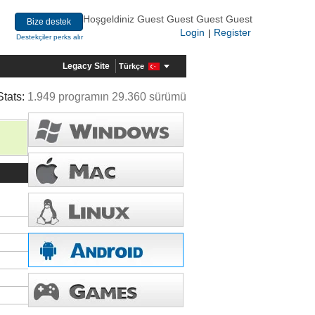
Hoşgeldiniz Guest Guest Guest Guest
Bize destek
Login
Register
|
Destekçiler perks alır
Legacy Site
Türkçe
Stats:
1.949 programın 29.360 sürümü