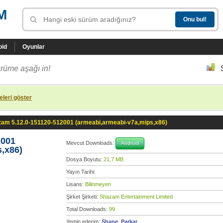
M
oid
Oyunlar
rüme aşağı in!
leri göster
am 5.12.0-151120-512001 (armeabi,armeabi-v7a,mips,x86)
2001
Mevcut Downloads:
Android
,x86)
Dosya Boyutu:
21,7 MB
Yayın Tarihi:
Lisans:
Bilinmeyen
Şirket Şirketi:
Shazam Entertainment Limited
Total Downloads:
99
Yemin ederim:
Shane_Parkar